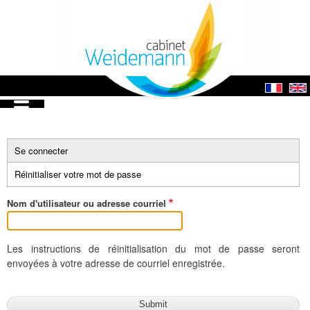
Aller
au
contenu
principal
French
English
Afficher — Menu
HORSE COACHING
TÉMOIGNAGES
COACHING
CONSEIL
À propos
Contact
Accueil
Menu
Se connecter
Onglets
Réinitialiser votre mot de passe
(onglet
principaux
actif)
Nom d'utilisateur ou adresse courriel
Les instructions de réinitialisation du mot de passe seront
envoyées à votre adresse de courriel enregistrée.