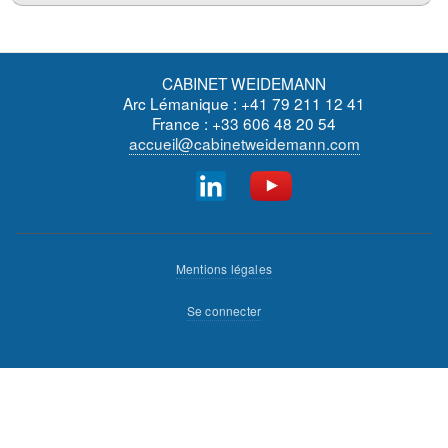
CABINET WEIDEMANN
Arc Lémanique : +41 79 211 12 41
France : +33 606 48 20 54
accueil@cabinetweidemann.com
Menu
Mentions légales
Pied
Menu
Se connecter
de
du
page
compte
de
l'utilisateur